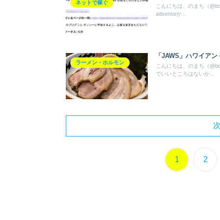
ネットで稼ぐ
こんにちは、のまち（@bok
adsenseか...
「JAWS」ハワイア
ラーメン・ホルモン
こんにちは、のまち（@bo
でいいところはないか...
1
2