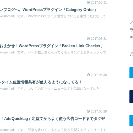
2017.03.31
グへ。WordPressプラグイン「Category Order」
unomad）です。 Wordpressでブログ運営していると絶対に気になって
2017.03.31
せ！WordPressプラグイン「Broken Link Checker」
kunomad）です。 ページ数が多くなってくるとリンク切れチェックって
2017.03.30
リアルタイム位置情報共有が使えるようになってる！
kunomad）です。 ついこの間ネットニュースでも話題になっていた
2017.03.29
イン「AddQuicktag」定型文からよく使う広告コードまでタグ登
kunomad）です。 記事を書いているとよく使う定型文やアフィリエイト