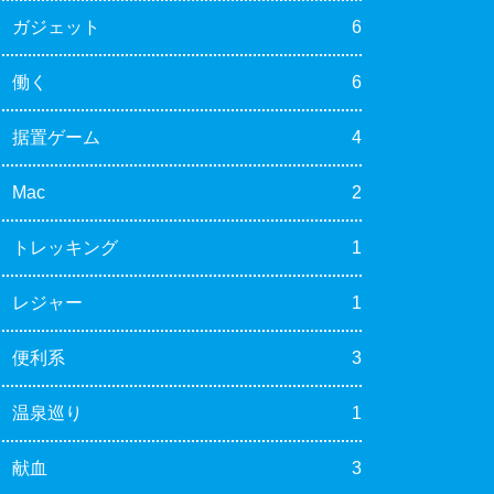
ガジェット
6
働く
6
据置ゲーム
4
Mac
2
トレッキング
1
レジャー
1
便利系
3
温泉巡り
1
献血
3