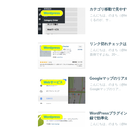
カテゴリ移動で見やすいブロ
Wordpress
こんにちは、のまち（@bok
くるのが、サ...
リンク切れチェックはおまか
Wordpress
こんにちは、のまち（@bo
面倒ですよね。20~...
Googleマップの
Webサービス
こんにちは、のまち（@bo
Googleマップのリア...
WordPressプラグ
Wordpress
録で効率化
こんにちは、のまち（@bo