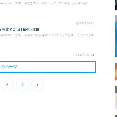
unomad）です。 朝起きてメールチェックしていると何やらGoogle
2017.03.25
ン＋王道ドロつけ麺＠上本町
kunomad）です。 家族でごはんを食べにいくことになり、どこかつけ麺
2017.03.24
次のページ
次
3
4
へ