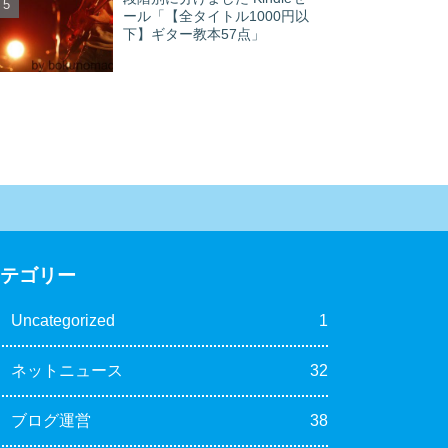
ール「【全タイトル1000円以
下】ギター教本57点」
カテゴリー
Uncategorized
1
ネットニュース
32
ブログ運営
38