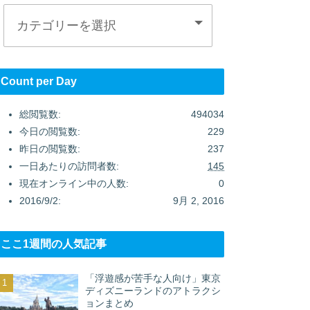
Count per Day
総閲覧数:
494034
今日の閲覧数:
229
昨日の閲覧数:
237
一日あたりの訪問者数:
145
現在オンライン中の人数:
0
2016/9/2:
9月 2, 2016
ここ1週間の人気記事
「浮遊感が苦手な人向け」東京
ディズニーランドのアトラクシ
ョンまとめ