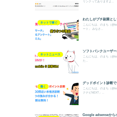
リンクってありますよ...
わたしがプチ副業とし
ネットで稼ぐ
こんにちは、のまち（@bo
ート」 みなさ...
ソフトバンクユーザーにも
ネットニュース
こんにちは、のまち（@bok
た...
グッドポイント診断で
働く
こんにちは、のまち（@bo
クナビNEXT」...
Google adse