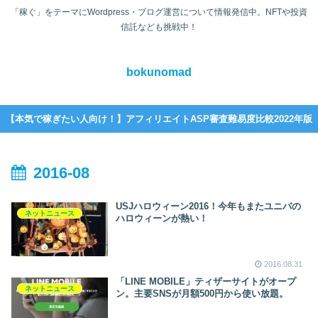
「稼ぐ」をテーマにWordpress・ブログ運営について情報発信中。NFTや投資
信託なども挑戦中！
bokunomad
【本気で稼ぎたい人向け！】アフィリエイトASP審査難易度比較2022年版
2016-08
USJハロウィーン2016！今年もまたユニバの
ネットニュース
ハロウィーンが熱い！
2016.08.31
「LINE MOBILE」ティザーサイトがオープ
ネットニュース
ン。主要SNSが月額500円から使い放題。