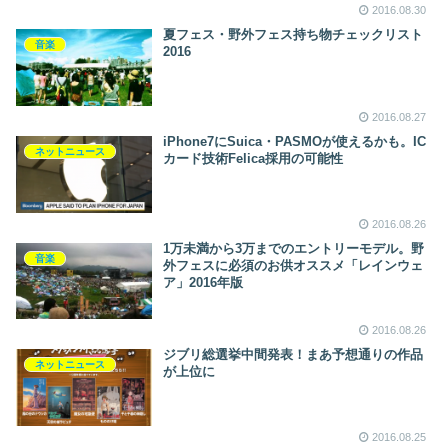
2016.08.30
夏フェス・野外フェス持ち物チェックリスト
音楽
2016
2016.08.27
iPhone7にSuica・PASMOが使えるかも。IC
ネットニュース
カード技術Felica採用の可能性
2016.08.26
1万未満から3万までのエントリーモデル。野
音楽
外フェスに必須のお供オススメ「レインウェ
ア」2016年版
2016.08.26
ジブリ総選挙中間発表！まあ予想通りの作品
ネットニュース
が上位に
2016.08.25