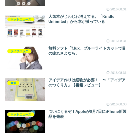
2016.08.31
人気本がじわじわ消えてる。「Kindle
ネットニュース
Unlimited」から本が減っている
2016.08.31
無料ソフト「f.lux」ブルーライトカットで目
ライフハック
の疲れさよなら。
2016.08.31
アイデア作りは経験が必要！ 〜「アイデア
書籍
のつくり方」【書籍レビュー】
2016.08.30
ついにくるぞ！Appleが9月7日にiPhone新製
ネットニュース
品を発表