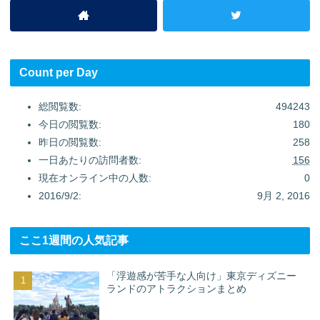
Count per Day
総閲覧数:
494243
今日の閲覧数:
180
昨日の閲覧数:
258
一日あたりの訪問者数:
156
現在オンライン中の人数:
0
2016/9/2:
9月 2, 2016
ここ1週間の人気記事
「浮遊感が苦手な人向け」東京ディズニー
ランドのアトラクションまとめ