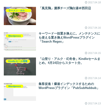
2017.04.18
「風見鶏」濃厚チーズ鶏白湯＠西田辺
ラーメン・ホルモン
2017.04.16
キーワード一括置き換えに。メンテナンスに
Wordpress
も使える置き換えWordPressプラグイン
「Search Regex」
2017.04.15
「山登り・アルク・幻冬舎」Kindleセールま
Kindleセール情報
とめ。4月14日からスタート分。
2017.04.14
集客促進！爆速インデックスするための
Wordpress
WordPressプラグイン「PubSubHubbub」
2017.04.13