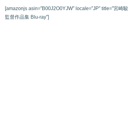
[amazonjs asin=”B00J2O0YJW” locale=”JP” title=”宮崎駿
監督作品集 Blu-ray”]