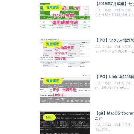
【2019年7月成績】
資産運用
こんにちは、のまちです。
うとう50ヶ月目を迎えまし.
【IPO】ツクルバ(29
資産運用
こんにちは、のまちです。
ョンマンション購入サービ.
【IPO】Link-U(
資産運用
こんにちは、のまちです。昨
た。1日遅れですが結...
【git】MacOSでxcrun:
Mac
こと
こんにちは、のまちです。ター
下記のエ...