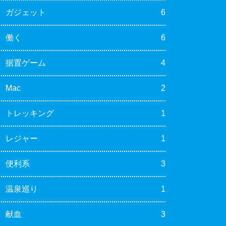
ガジェット
6
働く
6
据置ゲーム
4
Mac
2
トレッキング
1
レジャー
1
便利系
3
温泉巡り
1
献血
3