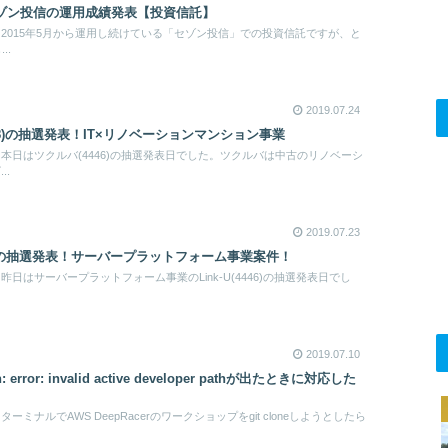
セゾン投信の運用成績発表【投資信託】
2015年5月から運用し続けている「セゾン投信」での投資信託ですが、と
..
2019.07.24
78)の抽選発表！IT×リノベーションマンション事業
本日はツクルバ(4446)の抽選発表日でした。ツクルバは中古のリノベーシ
..
2019.07.23
4446)の抽選発表！サーバープラットフォーム事業案件！
日はサーバープラットフォーム事業のLink-U(4446)の抽選発表日でし
2019.07.10
 error: invalid active developer pathが出たときに対応した
ミナルでAWS DeepRacerのワークショップをgit cloneしようとしたら