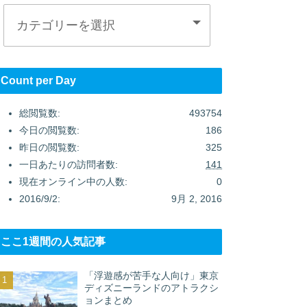
Count per Day
総閲覧数:
493754
今日の閲覧数:
186
昨日の閲覧数:
325
一日あたりの訪問者数:
141
現在オンライン中の人数:
0
2016/9/2:
9月 2, 2016
ここ1週間の人気記事
「浮遊感が苦手な人向け」東京
ディズニーランドのアトラクシ
ョンまとめ