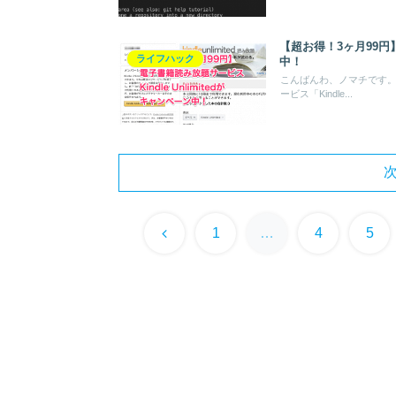
【超お得！3ヶ月99円】
ライフハック
中！
こんばんわ、ノマチです。A
ービス「Kindle...
前
1
…
4
5
へ