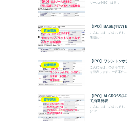
ソース(4480）は脂...
【IPO】BASE(44
資産運用
こんにちは、のまちです。今回
果追記一...
【IPO】ワシントンホテ
資産運用
こんにちは、のまちです。今
を発表します。一言案件...
【IPO】AI CROSS(
資産運用
て抽選発表
こんにちは、のまちです。今回は
(7071...