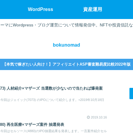
WordPress
資産運用
ーマにWordpress・ブログ運営について情報発信中。NFTや投資信託
bokunomad
【本気で稼ぎたい人向け！】アフィリエイトASP審査難易度比較2022年版
7073) 人材紹介×マザーズ 当選数が少ないので当たれば爆発案
はジェイック(7073) のIPOについて紹介します。<2019年10月18日
2019.10.16
880) 再生医療×マザーズ案件 抽選発表
回はセルソース(4880)のIPO抽選結果を発表します。一言案件紹介セル