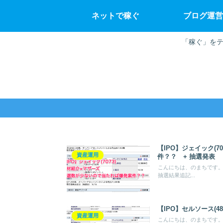
ネットで稼ぐ
ブログ運営
「稼ぐ」をテ
【IPO】ジェイック(
資産運用
件？？ + 抽選発表
こんにちは、のまちです。今回
抽選結果追記...
【IPO】セルソース(4
資産運用
こんにちは、のまちです。今