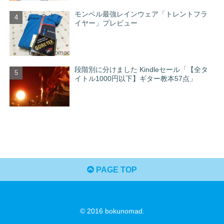
モンベル最強レインウェア「トレントフラ
イヤー」プレビュー
段階別に分けました Kindleセール「【全タ
イトル1000円以下】ギター教本57点」
PAGE TOP
© 2016 bokunomad.