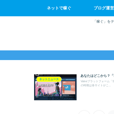
ネットで稼ぐ
ブログ運営
「稼ぐ」をテ
あなたはどこから？「S
ネットニュース
Valveプラットフォーム
の時期は各サイトがこ...