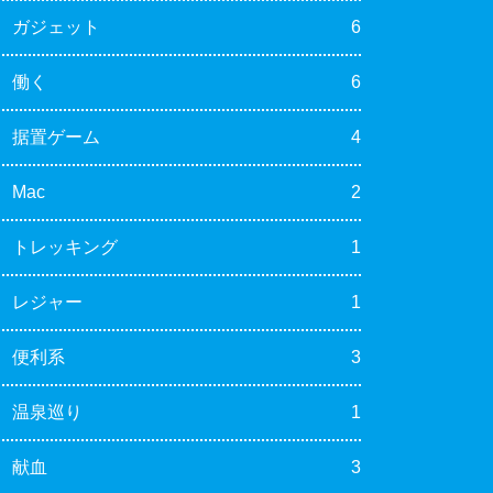
ガジェット
6
働く
6
据置ゲーム
4
Mac
2
トレッキング
1
レジャー
1
便利系
3
温泉巡り
1
献血
3