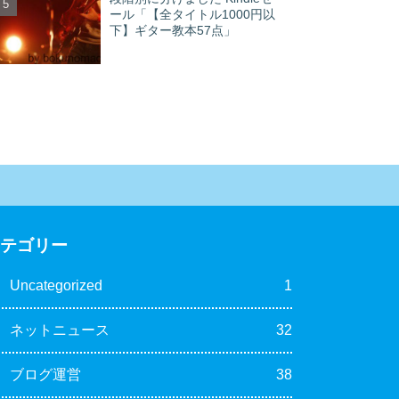
ール「【全タイトル1000円以
下】ギター教本57点」
カテゴリー
Uncategorized
1
ネットニュース
32
ブログ運営
38