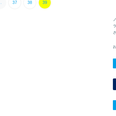
…
37
38
39