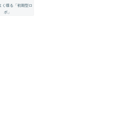
よく喋る「初期型ロ
ボ」