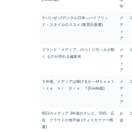
学
ヤバいぜっ!デジタル日本―ハイブリッ
メ
ド・スタイルのススメ (集英社新書)
デ
ィ
ア
ブランド「メディア」のつくり方―人が動
メ
く ものが売れる編集術
デ
ィ
ア
５年後、メディアは稼げるか―Ｍｏｎｅｔ
メ
ｉｚｅ ｏｒ Ｄｉｅ ？[Kindle版]
デ
ィ
ア
明日のメディア 3年後のテレビ、SNS、広
お
告、クラウドの地平線 (ディスカヴァー携
金
書)