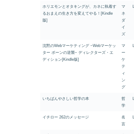
ホリエモンとオタキングが、カネに執着す
マ
るおまえの生き方を変えてやる！[Kindle
ネ
版]
ダ
イ
ズ
沈黙のWebマーケティング −Webマーケッ
マ
ター ボーンの逆襲− ディレクターズ・エ
ー
ディション[Kindle版]
ケ
テ
ィ
ン
グ
いちばんやさしい哲学の本
哲
学
イチロー 262のメッセージ
名
言