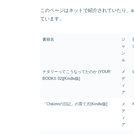
このページはネットで紹介されていたり、a
ています。
書籍名
ジ
ャ
ン
ル
ナタリーってこうなってたのか (YOUR
メ
BOOKS 02)[Kindle版]
デ
ィ
ア
「Chikirinの日記」の育て方[Kindle版]
メ
デ
ィ
ア