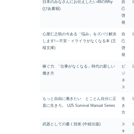
日本のみなさんにお伝えしたい48のWhy
自
(ぴあ書籍)
己
啓
発
心屋仁之助の今ある「悩み」をズバリ解決
自
します!―不安・イライラがなくなる本 (王
己
様文庫)
啓
発
稼ぐ力: 「仕事がなくなる」時代の新しい
ビ
働き方
ジ
ネ
ス
もっと自由に働きたい とことん自分に正
生
直に生きろ。 U25 Survival Manual Series
き
方
武器としての書く技術 (中経出版)
ス
キ