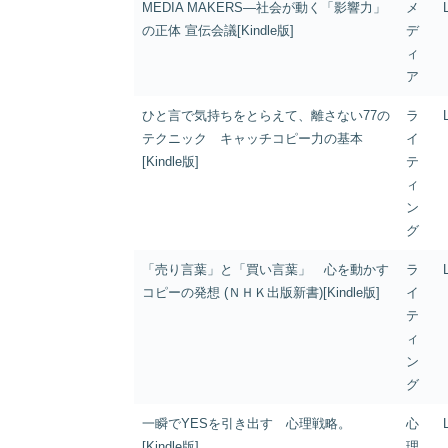
MEDIA MAKERS―社会が動く「影響力」
メ
の正体 宣伝会議[Kindle版]
デ
ィ
ア
ひと言で気持ちをとらえて、離さない77の
ラ
テクニック キャッチコピー力の基本
イ
[Kindle版]
テ
ィ
ン
グ
「売り言葉」と「買い言葉」 心を動かす
ラ
コピーの発想 (ＮＨＫ出版新書)[Kindle版]
イ
テ
ィ
ン
グ
一瞬でYESを引き出す 心理戦略。
心
[Kindle版]
理