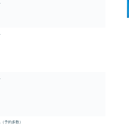
L
L
L
L（予約多数）