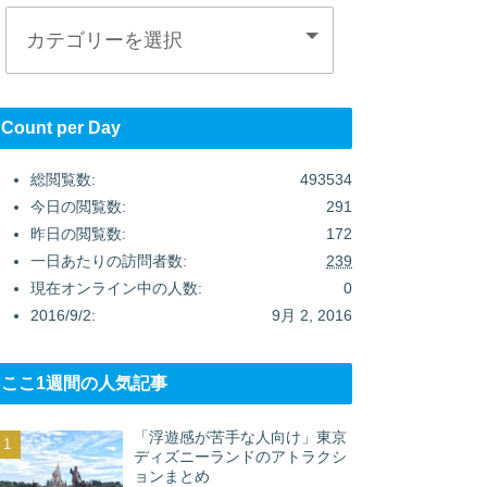
Count per Day
総閲覧数:
493534
今日の閲覧数:
291
昨日の閲覧数:
172
一日あたりの訪問者数:
239
現在オンライン中の人数:
0
2016/9/2:
9月 2, 2016
ここ1週間の人気記事
「浮遊感が苦手な人向け」東京
ディズニーランドのアトラクシ
ョンまとめ