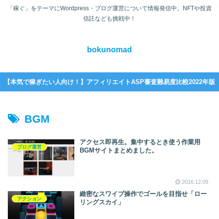
「稼ぐ」をテーマにWordpress・ブログ運営について情報発信中。NFTや投資
信託なども挑戦中！
bokunomad
【本気で稼ぎたい人向け！】アフィリエイトASP審査難易度比較2022年版
BGM
アクセス即再生。集中するとき使う作業用
ブログ運営
BGMサイトまとめました。
2016.12.09
緻密なスワイプ操作でゴールを目指せ「ロー
アクション
リングスカイ」