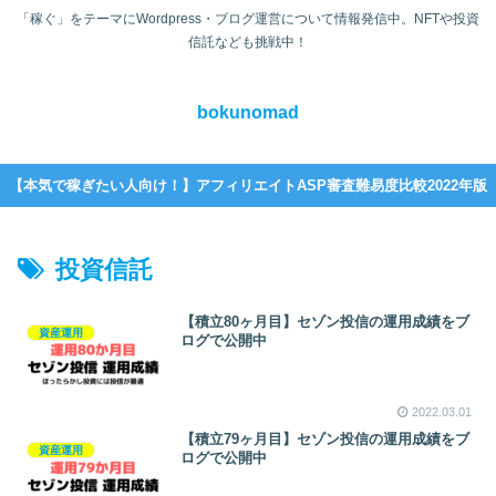
「稼ぐ」をテーマにWordpress・ブログ運営について情報発信中。NFTや投資
信託なども挑戦中！
bokunomad
【本気で稼ぎたい人向け！】アフィリエイトASP審査難易度比較2022年版
投資信託
【積立80ヶ月目】セゾン投信の運用成績をブ
資産運用
ログで公開中
2022.03.01
【積立79ヶ月目】セゾン投信の運用成績をブ
資産運用
ログで公開中