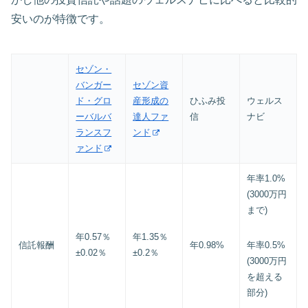
安いのが特徴です。
セゾン・
バンガー
セゾン資
ド・グロ
産形成の
ひふみ投
ウェルス
ーバルバ
達人ファ
信
ナビ
ランスフ
ンド
ァンド
年率1.0%
(3000万円
まで)
年0.57％
年1.35％
信託報酬
年0.98%
年率0.5%
±0.02％
±0.2％
(3000万円
を超える
部分)