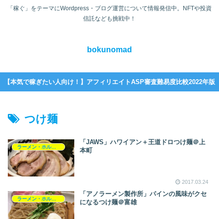
「稼ぐ」をテーマにWordpress・ブログ運営について情報発信中。NFTや投資
信託なども挑戦中！
bokunomad
【本気で稼ぎたい人向け！】アフィリエイトASP審査難易度比較2022年版
つけ麺
「JAWS」ハワイアン＋王道ドロつけ麺＠上
ラーメン・ホルモン
本町
2017.03.24
「アノラーメン製作所」パインの風味がクセ
ラーメン・ホルモン
になるつけ麺＠富雄