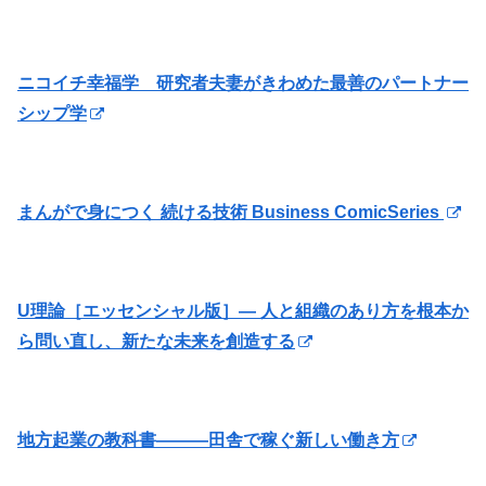
ニコイチ幸福学 研究者夫妻がきわめた最善のパートナー
シップ学
まんがで身につく 続ける技術 Business ComicSeries
U理論［エッセンシャル版］― 人と組織のあり方を根本か
ら問い直し、新たな未来を創造する
地方起業の教科書―――田舎で稼ぐ新しい働き方