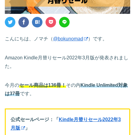
こんにちは、ノマチ（
@bokunomad
）です。
Amazon Kindle月替りセール2022年3月版が発表されまし
た。
今月の
セール商品は136冊！
その内
Kindle Unlimited対象
は37冊
です。
公式セールページ：「
Kindle月替りセール2022年3
月版
」