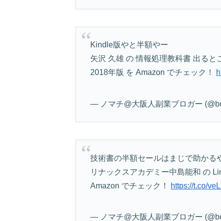
Kindle版やと半額やー
矢沢 久雄 の 情報処理教科書 出る
2018年版 を Amazon でチェック！
h
— ノマチ@大阪人副業ブロガー (@bok
技術書の半額セールはまじで助かる
リナックスアカデミー中島能和 の Linux教
Amazon でチェック！
https://t.co/
— ノマチ@大阪人副業ブロガー (@bok