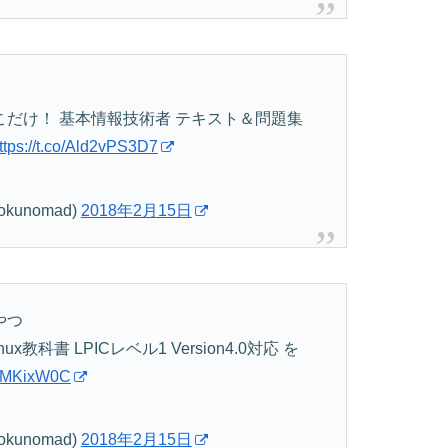
とこだけ！ 基本情報技術者 テキスト＆問題集
ttps://t.co/Ald2vPS3D7
unomad)
2018年2月15日
やつ
科書 LPICレベル1 Version4.0対応 を
veLMKixW0C
unomad)
2018年2月15日