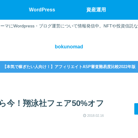
WordPress
資産運用
ーマにWordpress・ブログ運営について情報発信中。NFTや投資信託
bokunomad
【本気で稼ぎたい人向け！】アフィリエイトASP審査難易度比較2022年版
なら今！翔泳社フェア50%オフ
2018.02.16