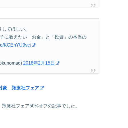
りしてほしい。
が子に教えたい「お金」と「投資」の本当の
t.co/KGEnYU9vcj
unomad)
2018年2月15日
点対象 翔泳社フェア
今！翔泳社フェア50%オフの記事でした。