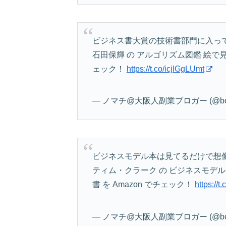
ビジネス書大賞の技術書部門に入っ
石田保輝 の アルゴリズム図鑑 絵で見て
ェック！
https://t.co/icjlGgLUmt
— ノマチ@大阪人副業ブロガー (@bok
ビジネスモデル本は見てるだけで想
ティム・クラーク の ビジネスモデル f
書 を Amazon でチェック！
https:/
— ノマチ@大阪人副業ブロガー (@bok