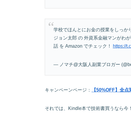
学校でほんとにお金の授業をしっか
ジョン太郎 の 外資系金融マンがわ
話 を Amazon でチェック！
https://
— ノマチ@大阪人副業ブロガー (@bok
キャンペーンページ：
【50%OFF】全
それでは、Kindle本で技術書買うなら