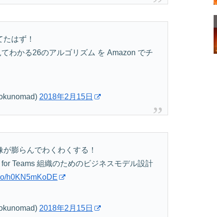
てたはず！
わかる26のアルゴリズム を Amazon でチ
unomad)
2018年2月15日
像が膨らんでわくわくする！
or Teams 組織のためのビジネスモデル設計
/t.co/h0KN5mKoDE
unomad)
2018年2月15日