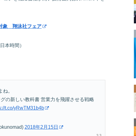
点対象 翔泳社フェア
分（日本時間）
よね。
ィングの新しい教科書 営業力を飛躍させる戦略
ps://t.co/yRwTM31b4b
unomad)
2018年2月15日