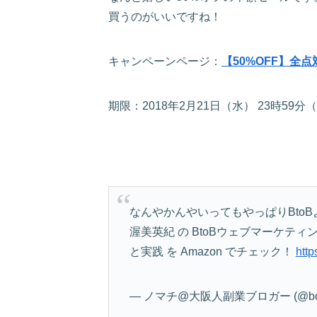
買うのがいいですね！
キャンペーンページ：
【50%OFF】全
期限：2018年2月21日（水） 23時59
なんやかんやいってもやっぱりBtoB
渥美英紀 の BtoBウェブマーケテ
と実践 を Amazon でチェック！
htt
— ノマチ@大阪人副業ブロガー (@bok