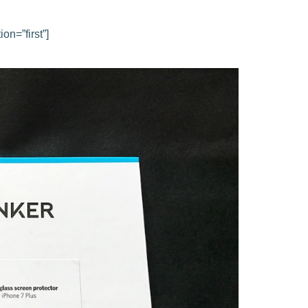
on=”first”]