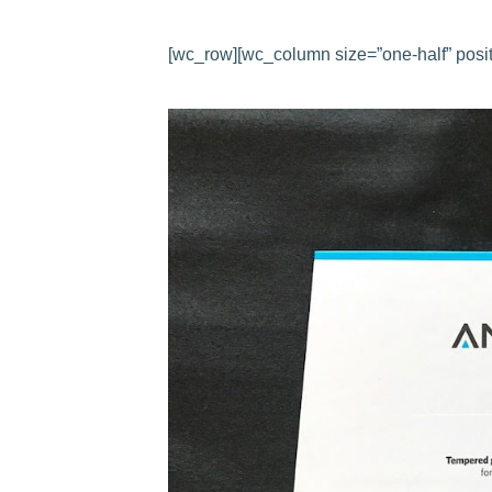
[wc_row][wc_column size=”one-half” positi