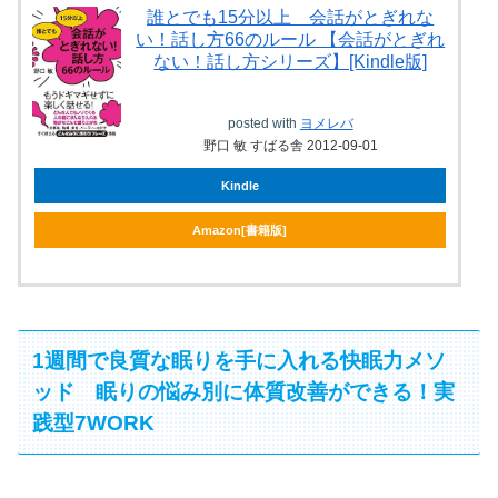
誰とでも15分以上 会話がとぎれな
い！話し方66のルール 【会話がとぎれ
ない！話し方シリーズ】[Kindle版]
posted with
ヨメレバ
野口 敏 すばる舎 2012-09-01
Kindle
Amazon[書籍版]
1週間で良質な眠りを手に入れる快眠力メソ
ッド 眠りの悩み別に体質改善ができる！実
践型7WORK