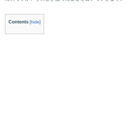
Contents
[
hide
]