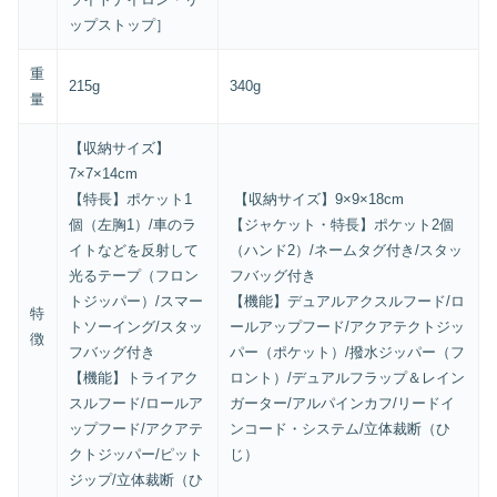
ップストップ］
重
215g
340g
量
【収納サイズ】
7×7×14cm
【特長】ポケット1
【収納サイズ】9×9×18cm
個（左胸1）/車のラ
【ジャケット・特長】ポケット2個
イトなどを反射して
（ハンド2）/ネームタグ付き/スタッ
光るテープ（フロン
フバッグ付き
トジッパー）/スマー
【機能】デュアルアクスルフード/ロ
特
トソーイング/スタッ
ールアップフード/アクアテクトジッ
徴
フバッグ付き
パー（ポケット）/撥水ジッパー（フ
【機能】トライアク
ロント）/デュアルフラップ＆レイン
スルフード/ロールア
ガーター/アルパインカフ/リードイ
ップフード/アクアテ
ンコード・システム/立体裁断（ひ
クトジッパー/ピット
じ）
ジップ/立体裁断（ひ