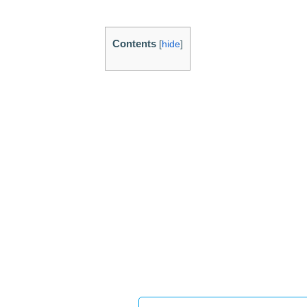
Contents
[
hide
]