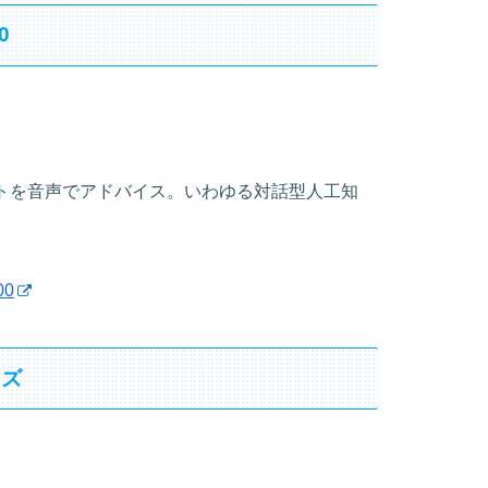
0
トを音声でアドバイス。いわゆる対話型人工知
00
ーズ