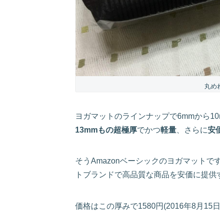
丸め
ヨガマットのラインナップで6mmから1
13mmもの超極厚
でかつ
軽量
、さらに
安
そうAmazonベーシックのヨガマットです
トブランドで高品質な商品を安価に提供
価格はこの厚みで1580円(2016年8月1