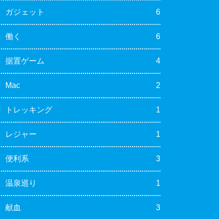
ガジェット
6
働く
6
据置ゲーム
4
Mac
2
トレッキング
1
レジャー
1
便利系
3
温泉巡り
1
献血
3