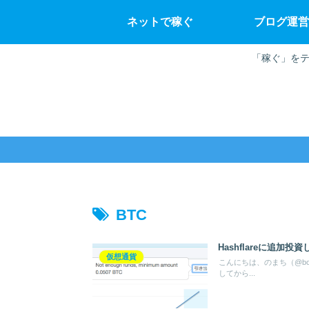
ネットで稼ぐ
ブログ運営
「稼ぐ」をテ
BTC
Hashflareに追加
仮想通貨
こんにちは、のまち（@bok
してから...