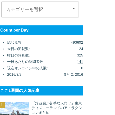
Count per Day
総閲覧数:
493692
今日の閲覧数:
124
昨日の閲覧数:
325
一日あたりの訪問者数:
141
現在オンライン中の人数:
0
2016/9/2:
9月 2, 2016
ここ1週間の人気記事
「浮遊感が苦手な人向け」東京
ディズニーランドのアトラクシ
ョンまとめ