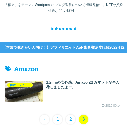
「稼ぐ」をテーマにWordpress・ブログ運営について情報発信中。NFTや投資
信託なども挑戦中！
bokunomad
【本気で稼ぎたい人向け！】アフィリエイトASP審査難易度比較2022年版
Amazon
13mmの安心感。Amazonヨガマットが再入
物欲・レビュー
荷しましたよー。
2016.08.14
前
1
2
3