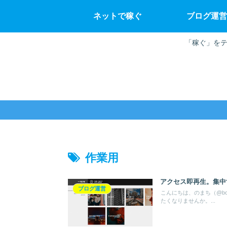
ネットで稼ぐ
ブログ運営
「稼ぐ」をテ
作業用
アクセス即再生。集中
ブログ運営
こんにちは、のまち（@bo
たくなりませんか。...