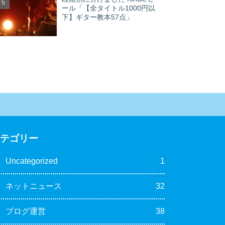
ール「【全タイトル1000円以
下】ギター教本57点」
カテゴリー
Uncategorized
1
ネットニュース
32
ブログ運営
38