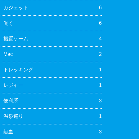
ガジェット
6
働く
6
据置ゲーム
4
Mac
2
トレッキング
1
レジャー
1
便利系
3
温泉巡り
1
献血
3