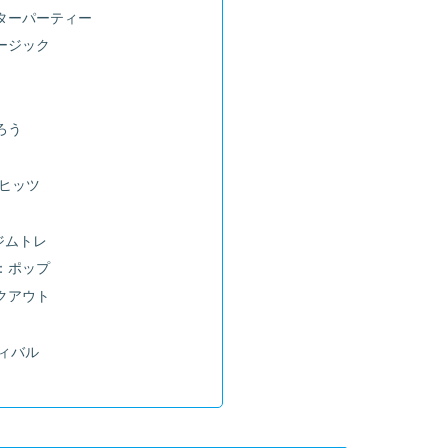
ターパーティー
ージック
ろう
楽ヒッツ
ジムトレ
：ポップ
クアウト
ティバル