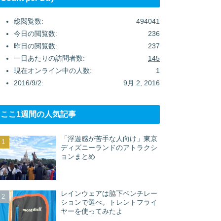
総閲覧数:
494041
今日の閲覧数:
236
昨日の閲覧数:
237
一日あたりの訪問者数:
145
現在オンライン中の人数:
1
2016/9/2:
9月 2, 2016
ここ1週間の人気記事
「浮遊感が苦手な人向け」東京
ディズニーランドのアトラクシ
ョンまとめ
レインウェアは脇下ベンチレー
ションで選べ。トレントフライ
ヤーを使ってみたよ