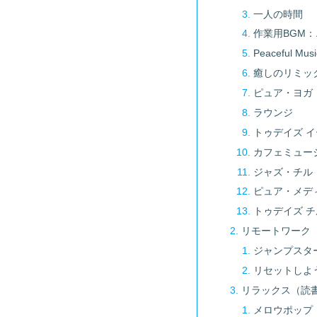
一人の時間
作業用BGM
Peaceful Musi
癒しのリミッ
ピュア・ヨガ
ラウンジ
トゥデイズ イ
カフェミュー
ジャズ・チル
ピュア・メデ
トゥデイズ チ
リモートワーク
ジャンプスタ
リセットしよ
リラックス（読
メロウポップ