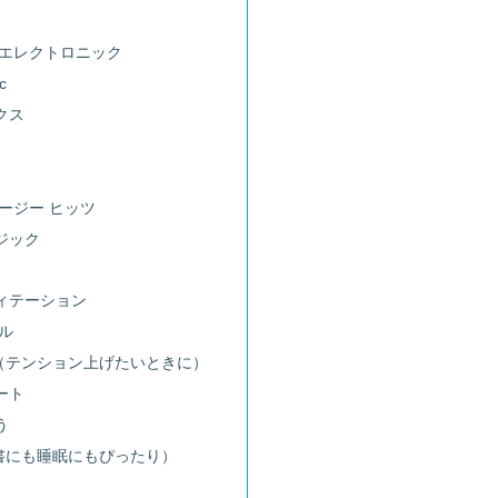
：エレクトロニック
c
クス
ージー ヒッツ
ジック
ィテーション
ル
（テンション上げたいときに）
ート
う
書にも睡眠にもぴったり）