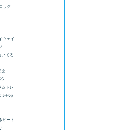
-ロック
イウェイ
ツ
向いてる
邦楽
KS
ジムトレ
J-Pop
るビート
り