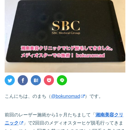
こんにちは、のまち（
@bokunomad
）です。
前回のレーザー施術から1ヶ月たちまして「
湘南美容クリ
ニック
」で2回目のメディオスターヒゲ脱毛行ってきま