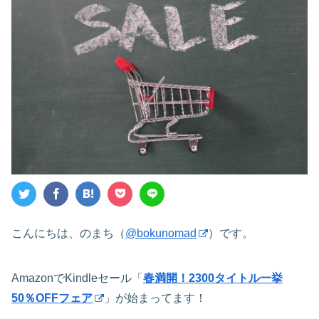
こんにちは、のまち（
@bokunomad
）です。
AmazonでKindleセール「
春満開！2300タイトル一挙
50％OFFフェア
」が始まってます！