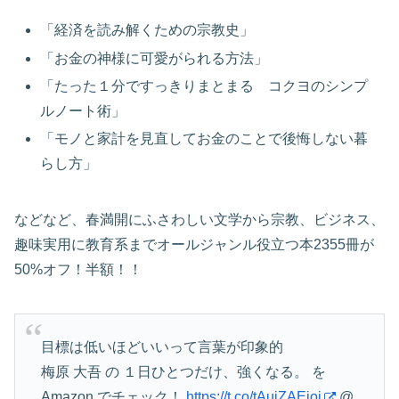
「経済を読み解くための宗教史」
「お金の神様に可愛がられる方法」
「たった１分ですっきりまとまる コクヨのシンプ
ルノート術」
「モノと家計を見直してお金のことで後悔しない暮
らし方」
などなど、春満開にふさわしい文学から宗教、ビジネス、
趣味実用に教育系までオールジャンル役立つ本2355冊が
50%オフ！半額！！
目標は低いほどいいって言葉が印象的
梅原 大吾 の １日ひとつだけ、強くなる。 を
Amazon でチェック！
https://t.co/tAuiZAEioj
@