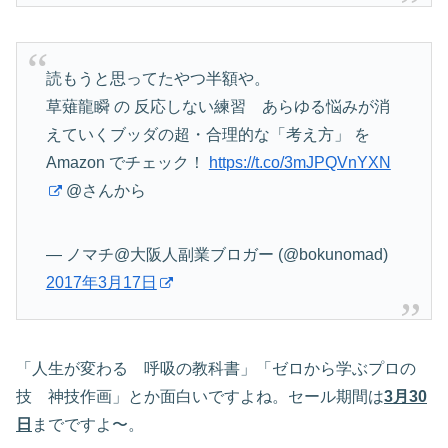
読もうと思ってたやつ半額や。
草薙龍瞬 の 反応しない練習 あらゆる悩みが消
えていくブッダの超・合理的な「考え方」 を
Amazon でチェック！
https://t.co/3mJPQVnYXN
@さんから
— ノマチ@大阪人副業ブロガー (@bokunomad)
2017年3月17日
「人生が変わる 呼吸の教科書」「ゼロから学ぶプロの
技 神技作画」とか面白いですよね。セール期間は
3月30
日
までですよ〜。