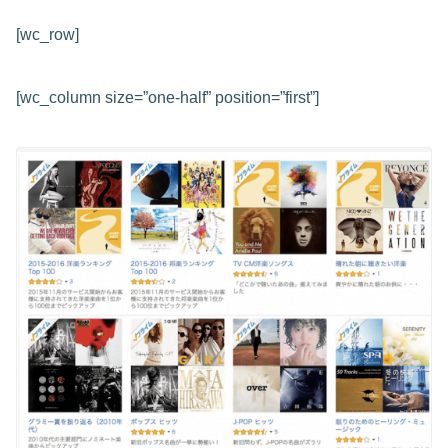
[wc_row]
[wc_column size=”one-half” position=”first”]