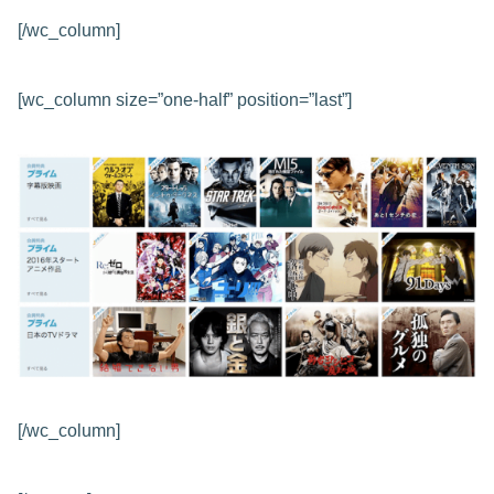
[/wc_column]
[wc_column size=”one-half” position=”last”]
[/wc_column]