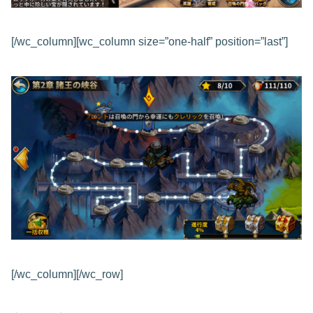
[/wc_column][wc_column size=”one-half” position=”last”]
[/wc_column][/wc_row]