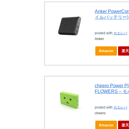
Anker PowerC
イルバッテリー) i
posted with
カエレバ
Anker
Amazon
楽
cheero Power 
FLOWERS –
posted with
カエレバ
cheero
Amazon
楽