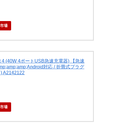
天市場
Port 4 (40W 4ポートUSB急速充電器) 【急速
amp;amp;amp;Android対応 / 折畳式プラグ
A2142122
天市場