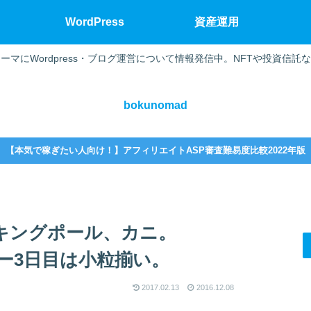
WordPress
資産運用
ーマにWordpress・ブログ運営について情報発信中。NFTや投資信託
bokunomad
【本気で稼ぎたい人向け！】アフィリエイトASP審査難易度比較2022年版
ッキングポール、カニ。
デー3日目は小粒揃い。
2017.02.13
2016.12.08