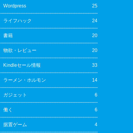
Wordpress
25
ライフハック
24
書籍
20
物欲・レビュー
20
Kindleセール情報
33
ラーメン・ホルモン
14
ガジェット
6
働く
6
据置ゲーム
4