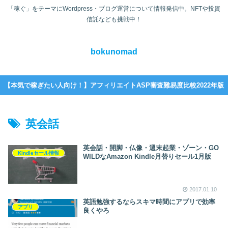
「稼ぐ」をテーマにWordpress・ブログ運営について情報発信中。NFTや投資
信託なども挑戦中！
bokunomad
【本気で稼ぎたい人向け！】アフィリエイトASP審査難易度比較2022年版
英会話
英会話・開脚・仏像・週末起業・ゾーン・GO
Kindleセール情報
WILDなAmazon Kindle月替りセール1月版
2017.01.10
英語勉強するならスキマ時間にアプリで効率
アプリ
良くやろ