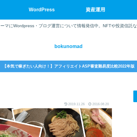
WordPress
資産運用
ーマにWordpress・ブログ運営について情報発信中。NFTや投資信託
bokunomad
【本気で稼ぎたい人向け！】アフィリエイトASP審査難易度比較2022年版
2019.11.26
2016.08.20