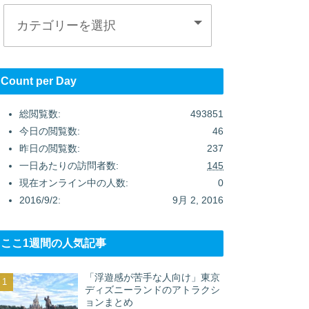
Count per Day
総閲覧数:
493851
今日の閲覧数:
46
昨日の閲覧数:
237
一日あたりの訪問者数:
145
現在オンライン中の人数:
0
2016/9/2:
9月 2, 2016
ここ1週間の人気記事
「浮遊感が苦手な人向け」東京
ディズニーランドのアトラクシ
ョンまとめ