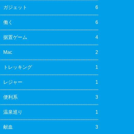
ガジェット
6
働く
6
据置ゲーム
4
Mac
2
トレッキング
1
レジャー
1
便利系
3
温泉巡り
1
献血
3